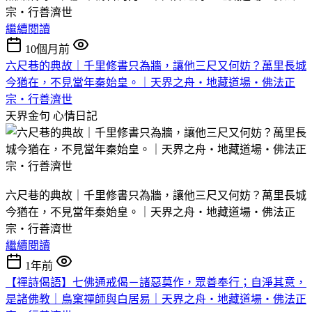
宗‧行善濟世
繼續閱讀
10個月前
六尺巷的典故｜千里修書只為牆，讓他三尺又何妨？萬里長城
今猶在，不見當年秦始皇。｜天界之舟‧地藏道場‧佛法正
宗‧行善濟世
天界金句
心情日記
六尺巷的典故｜千里修書只為牆，讓他三尺又何妨？萬里長城
今猶在，不見當年秦始皇。｜天界之舟‧地藏道場‧佛法正
宗‧行善濟世
繼續閱讀
1年前
【禪詩偈語】七佛通戒偈－諸惡莫作，眾善奉行；自淨其意，
是諸佛教｜鳥窠禪師與白居易｜天界之舟‧地藏道場‧佛法正