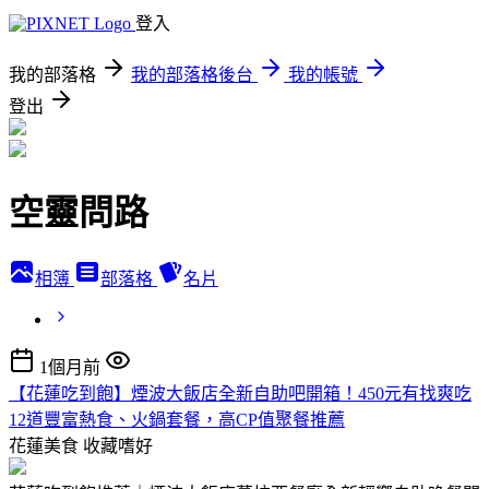
登入
我的部落格
我的部落格後台
我的帳號
登出
空靈問路
相簿
部落格
名片
1個月前
【花蓮吃到飽】煙波大飯店全新自助吧開箱！450元有找爽吃
12道豐富熱食、火鍋套餐，高CP值聚餐推薦
花蓮美食
收藏嗜好