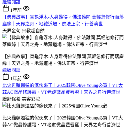
繼續閱讀
1年前
【佛典故事】盲龜浮木-人身難得，佛法難聞 莫輕忽修行而落
塵緣｜天界之舟‧地藏道場‧佛法正宗‧行善濟世
天界金句
宗教超自然
【佛典故事】盲龜浮木-人身難得佛法難聞 莫輕忽修行而落塵
緣｜天界之舟‧地藏道場‧佛法正宗‧行善濟世
繼續閱讀
1年前
比火雞麵還猛的傢伙來了｜2025韓國Olive Young必買｜VT大
蒜AC微晶修護霜、VT老虎微晶豐唇蜜｜天界之舟行善濟世
臉部保養
美容彩妝
比火雞麵還猛的傢伙來了｜2025韓國Olive Young必買｜VT大
蒜AC微晶修護霜、VT老虎微晶豐唇蜜｜天界之舟行善濟世