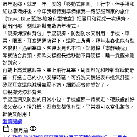
過年返鄉，就是一年一度的「移動式團圓」！行李、伴手禮和
紅包準備好後，今年我還特別準備讓我一路舒服到家的旅伴
【Travel Blue 藍旅-旅途有型禮盒】把實用和質感一次備齊，
從出門那一刻就輕鬆開啟過年模式。
「親膚烤漆斜背包」手感親膚、防刮防水又耐用，手機、車
票、眼罩、耳塞通通裝得下，還附上背帶，拜年走春也能有型
不狼狽。遇到塞車、客運太晃也不怕，記憶棉「寧靜頸枕」一
靠就貼合肩頸，柔軟支撐讓長途移動不再硬撐，睡一覺醒來剛
好到家。
再戴上高質感眼罩、塞上飛行耳塞，周圍燈光和吵雜聲瞬間靜
音，打造自己的小小安靜時區。可拆洗天鵝絨表布透氣舒適，
矽膠耳塞還能減緩氣壓不適，細節都替你想好了。
◎親膚烤漆斜背包
手感溫潤又防刮的日常小包，手機護照一背就走。硬殼設計好
收又安心，搭飛機、逛市集都很有型，平常還可以當化妝包，
輕便又耐用！
繼續閱讀
5個月前