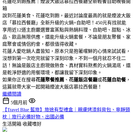
花蓮吃到飽推薦｜煙波大飯店慕拉西餐廳全新輕饗自助晚餐開
箱
說到花蓮美食、花蓮吃到飽，最近討論度最高的就是煙波大飯
店「慕拉西餐廳」全新升級的火鍋+自助吧！450元有找就能
享用近12道主廚嚴選豐富蒸點與熱鍋料理、自助吧、甜點、冰
品、飲品無限供應，還能升級火鍋套餐，不論是朋友聚餐、家
庭聚會或情侶約會，都很值得收藏。
花蓮人愛吃鍋人盡皆知，原本只是抱著嚐鮮的心情來試試看，
沒想到第一次吃完就留下深刻印象，不到一個月就忍不住二
訪！無論是飯店主廚現做熱食、真材實料熬煮的火鍋湯底，還
是乾淨舒適的用餐環境，都讓我留下深刻印象。
如果你正在搜尋
花蓮聚餐推薦
、
花蓮飯店餐廳
或
花蓮自助餐
，
這篇就帶大家一起開箱煙波大飯店慕拉西餐廳！
繼續閱讀
5個月前
【Travel Blue 藍旅】旅途有型禮盒｜親膚烤漆斜背包、寧靜頸
枕｜旅行必備好物、出國必備
生活開箱
收藏嗜好