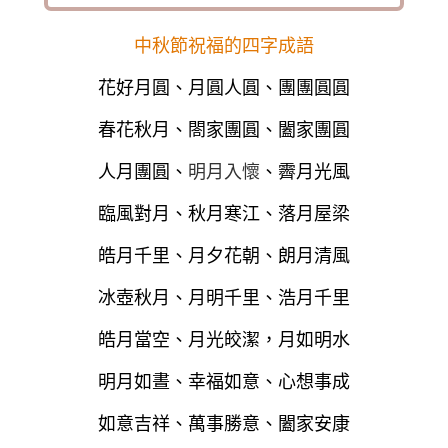
中秋節祝福的四字成語
花好月圓、月圓人圓、團團圓圓
春花秋月、閤家團圓、闔家團圓
明月入懷
人月團圓、
、
霽月光風
臨風對月、秋月寒江、落月屋梁
皓月千里、月夕花朝、朗月清風
冰壺秋月、月明千里、浩月千里
皓月當空、月光皎潔，月如明水
明月如晝、幸福如意、心想事成
如意吉祥、萬事勝意、闔家安康