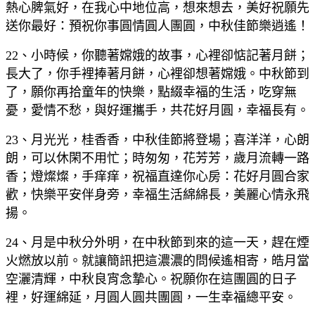
熱心脾氣好，在我心中地位高，想來想去，美好祝願先
送你最好：預祝你事圓情圓人團圓，中秋佳節樂逍遙！
22、小時候，你聽著嫦娥的故事，心裡卻惦記著月餅；
長大了，你手裡捧著月餅，心裡卻想著嫦娥。中秋節到
了，願你再拾童年的快樂，點綴幸福的生活，吃穿無
憂，愛情不愁，與好運攜手，共花好月圓，幸福長有。
23、月光光，桂香香，中秋佳節將登場；喜洋洋，心朗
朗，可以休閑不用忙；時匆匆，花芳芳，歲月流轉一路
香；燈燦燦，手痒痒，祝福直達你心房：花好月圓合家
歡，快樂平安伴身旁，幸福生活綿綿長，美麗心情永飛
揚。
24、月是中秋分外明，在中秋節到來的這一天，趕在煙
火燃放以前。就讓簡訊把這濃濃的問候遙相寄，皓月當
空灑清輝，中秋良宵念摯心。祝願你在這團圓的日子
裡，好運綿延，月圓人圓共團圓，一生幸福總平安。