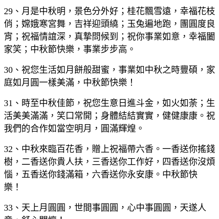
29、月是中秋明，景色分外好；桂花飄雪遠，幸福花枝
俏；嫦娥寒宮舞，吉祥迎頭繞；玉兔遍地跑，團圓度良
宵；祝福情誼深，真摯問候到；祝你事業如意，幸福闔
家笑；中秋節快樂，事業步步高。
30、祝您生活如月餅般甜蜜，事業如中秋之時豐碩，家
庭如月圓一樣美滿，中秋節快樂！
31、時至中秋佳節，祝您生意日進斗金，如火如荼；生
活美美滿滿，笑口常開；身體結結實實，健健康康。祝
我們的合作如當空明月，圓滿輝煌。
32、中秋來臨百花香，贈上祝福帶六香。一香送你搖錢
樹，二香送你貴人扶，三香送你工作好，四香送你沒煩
惱，五香送你錢滿箱，六香送你永安康。中秋節快
樂！
33、天上月圓圓，世間事圓圓，心中事圓圓，天遂人