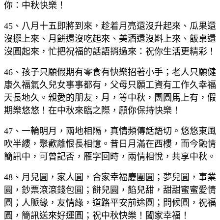
你：中秋快樂！
45、八月十五即將到來，趁着月亮還沒升起來、瓜果還
沒擺上來、月餅還沒吃起來、美酒還沒斟上來、飯桌還
沒圓起來，忙把祝福的話語捎過來：祝你生活更精彩！
46、孩子只願假期有零食有快樂招著小手；老人只願健
康久福氣久兒女事事都有，父母只願工資有工作久幸福
天長地久。親愛的朋友，月，等中秋，團圓馬上有，假
期樂悠悠！在中秋來臨之際，願你保持快樂！
47、一輪明月，兩地相隔，真情頻傳話語切。悠悠東風
吹半縷，聚歡離恨長相憶。昔日月滿在西樓，而今融情
簡訊中，可曾記否，雁字回時，兩情相悅，共享中秋。
48、月兒圓，家人圓，合家幸福慶團圓；夢兒圓，事業
圓，鈔票滾滾錢包圓；餅兒圓，餡兒甜，甜甜蜜蜜愛情
圓；人脈緣，友情緣，道路平安前途圓；問候圓，祝福
圓，簡訊送來好運圓；祝中秋快樂！闔家幸福！