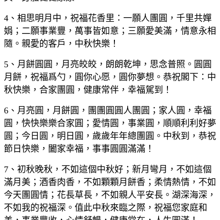
4、相思明月中，祝福花香里：一願人團圓，千里共嬋
娟；二願事業豐，萬事皆如意；三願愛美滿，情意永相
隨。親愛的客戶，中秋快樂！
5、月餅圓圓，月亮皎皎，朗朗乾坤，思念普照。圓圓
月餅，祝福爲勺，圓你心愿，圓你夢想。恭祝閣下：中
秋快樂，合家團圓，健康常伴，幸福駕到！
6、月亮圓，月餅圓，團團圓圓人團圓；家人圓，幸福
圓，快快樂樂合家圓；愛情圓，事業圓，順順利利好夢
圓；今日圓，明日圓，歲歲年年總團圓。中秋到，恭祝
節日快樂，闔家幸福，事事圓圓滿滿！
7、初秋晚秋，不如這個中秋好；新月彎月，不如這個
滿月美；酒香肉香，不如顆顆月餅香；柔情熱情，不如
今天團圓情；花長草長，不如親人平安長。湖深海深，
不如我的祝福深。值此中秋來臨之際，祝福您家庭和