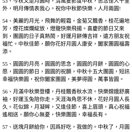
53、今秋又是月圓時，清風隻影度中秋，思念佳人千里
外，明月傳情表我心。祝你中秋節快樂，人月兩圓!
54、美麗的月光，飛舞的輕霜，金菊又飄香，桂花遍地
芳，煙花燦爛綻放，燈籠快樂飛揚。喜慶的節日又來
到，團圓的日子真熱鬧，好運月餅傳吉祥，遠方朋友祝
福忙。中秋佳節，願你花好月圓人康安，闔家團圓福壽
添。
55、圓圓的月亮，圓圓的思念，圓圓的月餅，圓圓的心
愿，圓圓的節日，圓圓的祝願，中秋十五大團圓，短訊
幸福快樂圓，祝你闔家團圓，美夢得圓，萬事皆圓。
56、月滿中秋樂登樓，丹桂飄香秋水流。快樂嫦娥舒廣
袖，好運玉兔陪你走。天涯海角思不休，花好月圓人長
久。花似錦，月凝眸，又逢佳節，喜上眉頭，真心祝福
遙相送，願你心無憂，快樂團圓，幸福長有。
57、送塊月餅給你，因爲好吃，我做的。中秋了，月圓