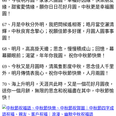
66、今夜明月圓，家家人團圓，幸福好因緣，快樂朋友
緣，甜蜜愛情緣，願你日日花好月圓，中秋更是幸福團
圓！
67、月是中秋分外明，我把問候遙相寄；皓月當空灑清
輝，中秋良宵念摯心；祝願佳節多好運，月圓人圓事事
圓！
68、明月，高高掛天邊；思念，慢慢積成山；回憶，幕
幕顯眼前；渴望，年年你我圓。 祝你中秋節快樂！
69、今秋又是月圓時，清風隻影度中秋，思念佳人千里
外，明月傳情表我心。祝你中秋節快樂，人月兩圓！
70、海上升明月，天涯共此時，又是一個花好月圓夜，
送你一個月餅，無限的思念和祝福盡在其中，中秋節愉
快！