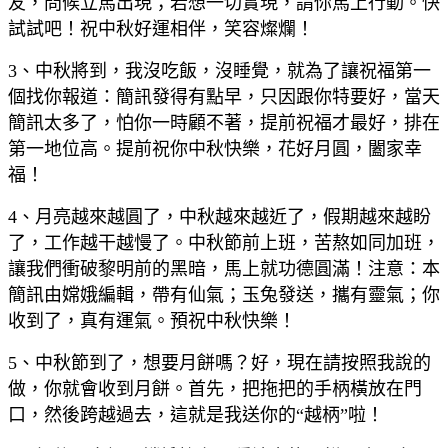
友，問候立馬出現；若想一切實現，請你馬上行動。快
試試吧！祝中秋好運相伴，笑容燦爛！
3、中秋將到，我沒吃飯，沒睡覺，就為了讓祝福第一
個找你報道：簡訊發得有點早，只因跟你特要好，當天
簡訊太多了，怕你一時顧不著，提前祝福才最好，排在
第一地位高。提前祝你中秋快樂，花好月圓，闔家幸
福！
4、月亮越來越圓了，中秋越來越近了，假期越來越盼
了，工作越干越慢了。中秋節前上班，苦熬如同加班，
讓我們衝破黎明前的黑暗，馬上就功德圓滿！注意：本
簡訊由嫦娥編輯，帶有仙氣；玉兔發送，攜有靈氣；你
收到了，真有運氣。預祝中秋快樂！
5、中秋節到了，想要月餅嗎？好，現在請按照我說的
做，你就會收到月餅。首先，把拖把的手柄橫放在門
口，然後跨越過去，這就是我送你的“越柄”啦！