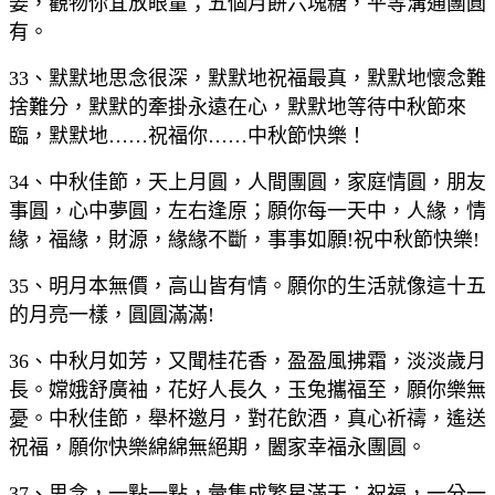
姜，觀物你宜放眼量；五個月餅六塊糖，平等溝通團圓
有。
33、默默地思念很深，默默地祝福最真，默默地懷念難
捨難分，默默的牽掛永遠在心，默默地等待中秋節來
臨，默默地……祝福你……中秋節快樂！
34、中秋佳節，天上月圓，人間團圓，家庭情圓，朋友
事圓，心中夢圓，左右逢原；願你每一天中，人緣，情
緣，福緣，財源，緣緣不斷，事事如願!祝中秋節快樂!
35、明月本無價，高山皆有情。願你的生活就像這十五
的月亮一樣，圓圓滿滿!
36、中秋月如芳，又聞桂花香，盈盈風拂霜，淡淡歲月
長。嫦娥舒廣袖，花好人長久，玉兔攜福至，願你樂無
憂。中秋佳節，舉杯邀月，對花飲酒，真心祈禱，遙送
祝福，願你快樂綿綿無絕期，闔家幸福永團圓。
37、思念，一點一點，彙集成繁星滿天；祝福，一分一