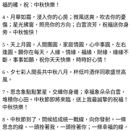
福的確，祝：中秋快樂！
4、月華如霜，浸入你的心房；微風送爽，吹去你的憂
傷；星光拂窗，照亮你的方向；白雲流芳，祝福送你身
旁。中秋愉快！
5、天上月圓，人間團圓，家庭情圓，心中事圓，左右
逢圓。願你在每天，人緣，情緣，福緣，財緣，緣緣不
斷，事事如願，祝你天天快樂，時時好心情！
6、夕七彩人間長共中秋八月，杯低吟酒伴同歌盛世高
風。
7、思念象點點繁星，交織你身邊；幸福象朵朵白雲，
堆積你心田。中秋節即將來臨，送上我最誠摯的祝福！
中秋快樂！
8、中秋節到了，問候結成統一戰線，向你發射。一條
思念的線，一頭拴著我，一頭拴著你；一條幸福的線，