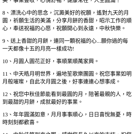
美，事業豐收，心情舒暢，健康常在，人生圓滿！
8、漂洗心中的思念，沉澱美好的祝願，遙對九天的月
圓，祈願生活的美滿，分享月餅的香甜，昭示工作的順
心，奉送祝福的心愿，祝願開心到永遠，中秋快樂。
9、送上香甜的月餅，連同一顆祝福的心...願你過的每
一天都像十五的月亮一樣成功!
10、月圓人圓花正好，事順業順萬家興。
11、中天皓月明世界，遍地笙歌樂團圓。祝您事業如明
月般璀璨，自此次月圓之後，好事連連心想事成。
12、祝您中秋佳節能看到最圓的月，陪著最親的人，吃
到最甜的月餅，成就最好的事業。
13、年年圓滿如意，月月事事順心，日日喜悅無憂，時
時刻刻都歡喜。