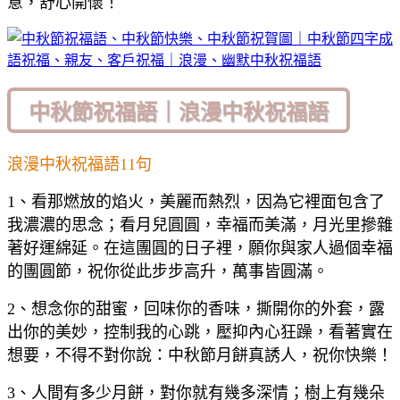
意，舒心開懷！
中秋節祝福語｜浪漫中秋祝福語
浪漫中秋祝福語11句
1、看那燃放的焰火，美麗而熱烈，因為它裡面包含了
我濃濃的思念；看月兒圓圓，幸福而美滿，月光里摻雜
著好運綿延。在這團圓的日子裡，願你與家人過個幸福
的團圓節，祝你從此步步高升，萬事皆圓滿。
2、想念你的甜蜜，回味你的香味，撕開你的外套，露
出你的美妙，控制我的心跳，壓抑內心狂躁，看著實在
想要，不得不對你說：中秋節月餅真誘人，祝你快樂！
3、人間有多少月餅，對你就有幾多深情；樹上有幾朵