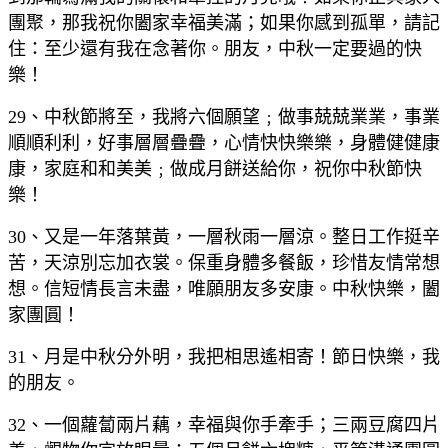
團聚，那我祝你闔家幸福美滿；如果你感到孤單，請記
住：至少還有我在念著你。朋友，中秋一定要過的快
樂！
29、中秋節將至，我將六個願望﹔做事兢兢業業，事業
順順利利，好事層層疊疊，心情快快樂樂，身體健健康
康，家庭和和美美﹔做成月餅送給你，祝你中秋節快
樂！
30、又是一年落葉黃，一層秋雨一層涼。整日工作挺辛
苦，天涼別忘加衣裳。保重身體多餐飯，珍惜友情常想
想。信短情長言未盡，唯願朋友多安康。中秋快樂，闔
家團圓！
31、月是中秋分外明，我把相思遙相寄！節日快樂，我
的朋友。
32、一個蘿蔔兩片藕，幸福與你手牽手；三兩豆腐四片