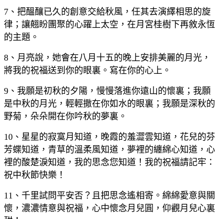
7、把醞釀已久的創意交給秋風，任其去演繹相思的旋
律；讓翹盼團聚的心躍上太空，在月宮桂樹下再敘永恆
的主題。
8、月亮說，她會在八月十五的晚上安排美麗的月光，
將我的祝福送到你的眼裏。寫在你的心上。
9、我願是初秋的夕陽，慢慢落進你遠山的懷裏；我願
是中秋的月光，輕輕撒在你如水的眼裏；我願是深秋的
野菊，朵朵開在你吟秋的夢裏。
10、星星的寂寞月知道，晚霞的羞澀雲知道，花兒的芬
芳蝶知道，青草的溫柔風知道，夢裡的纏綿心知道，心
裡的酸楚淚知道，我的思念您知道！我的祝福請記牢：
祝中秋節快樂！
11、千里試問平安否？且把思念遙相寄。綿綿愛意與關
懷，濃濃情意與祝福，心中懷念月兒圓，仰觀月兒心裏