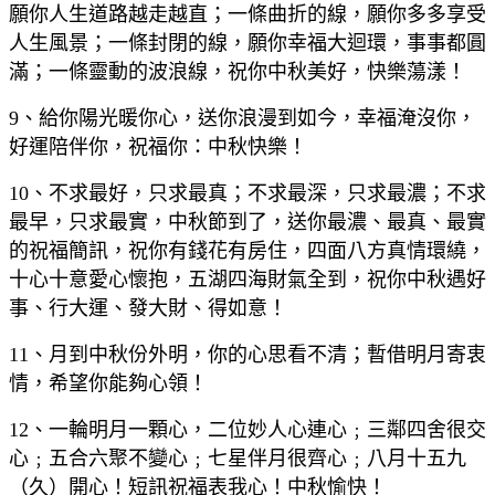
願你人生道路越走越直；一條曲折的線，願你多多享受
人生風景；一條封閉的線，願你幸福大迴環，事事都圓
滿；一條靈動的波浪線，祝你中秋美好，快樂蕩漾！
9、給你陽光暖你心，送你浪漫到如今，幸福淹沒你，
好運陪伴你，祝福你：中秋快樂！
10、不求最好，只求最真；不求最深，只求最濃；不求
最早，只求最實，中秋節到了，送你最濃、最真、最實
的祝福簡訊，祝你有錢花有房住，四面八方真情環繞，
十心十意愛心懷抱，五湖四海財氣全到，祝你中秋遇好
事、行大運、發大財、得如意！
11、月到中秋份外明，你的心思看不清；暫借明月寄衷
情，希望你能夠心領！
12、一輪明月一顆心，二位妙人心連心﹔三鄰四舍很交
心﹔五合六聚不變心﹔七星伴月很齊心﹔八月十五九
（久）開心！短訊祝福表我心！中秋愉快！