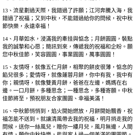
13、流星劃過天際，我錯過了許願；江河奔騰入海，我
錯過了祝福；又到中秋，不能錯過給你的問候，祝中秋
節快樂，永遠幸福！
14、月華如水，浸滿我的牽挂與惦念；月餅圓圓，裝點
我的誠摯和心愿；簡訊到來，傳遞我的祝福和企盼。願
您中秋佳節，笑容圓圓，事業圓圓，萬事圓圓！
15、友情呀，就像五仁月餅，相聚的餅皮很薄，惦念的
餡兒很多；愛情呀，就像蓮蓉月餅，你中有我，我中有
你；親情呀，就像雙黃月餅，爸爸在左邊，媽媽在右
邊。一口月餅，多種思念；一種思念，多種寄願。中秋
佳節將至，預祝朋友合家團圓、幸福美滿！
16、中秋節悄悄到，焰火開始燃放，月餅開始飄香，祝
福怎能不送到。就讓清風帶去我的祝福，明月捎走我的
問候，送你一絲風兒，贈你一縷月兒，風月無邊，人間
有情，願你中秋快樂，能與家人過一個美滿的團圓節。