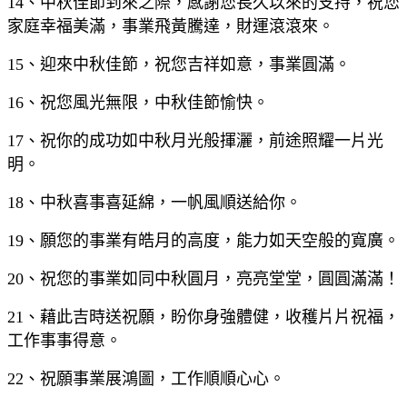
14、中秋佳節到來之際，感謝您長久以來的支持，祝您
家庭幸福美滿，事業飛黃騰達，財運滾滾來。
15、迎來中秋佳節，祝您吉祥如意，事業圓滿。
16、祝您風光無限，中秋佳節愉快。
17、祝你的成功如中秋月光般揮灑，前途照耀一片光
明。
18、中秋喜事喜延綿，一帆風順送給你。
19、願您的事業有皓月的高度，能力如天空般的寬廣。
20、祝您的事業如同中秋圓月，亮亮堂堂，圓圓滿滿！
21、藉此吉時送祝願，盼你身強體健，收穫片片祝福，
工作事事得意。
22、祝願事業展鴻圖，工作順順心心。