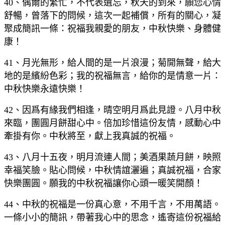
40、偶爾的繁忙，不代表遺忘，秋天的到來，願您心情
舒暢，曾落下的問候，這次一起補償，所有的關心，凝
聚成簡訊一條：祝福我親愛的朋友，中秋快樂、身體健
康！
41、月光無形，給人間的是一片浪漫；菊開無聲，給大
地的是繽紛色彩；我的祝福無言，給你的是情意一片：
中秋快樂永遠快樂！
42、因爲有緣我們相逢，晴空明月爲此見證。八月中秋
來臨，團圓月餅甜心中。倍加珍惜這份友情，感動心中
牽掛有你。中秋將至，獻上我真誠的祝福。
43、八月十五夜，明月流連人間；美酒果蔬月餅，映照
幸福笑臉。貼心問候，中秋情誼灑遍；真誠祝福，合家
快樂團圓。願我的中秋祝福讓你心頭一暖笑開顏！
44、中秋的祝福是一份真心意，不用千言，不用萬語。
一條小小的簡訊，帶著我心中的思念，遙寄這份祝福給