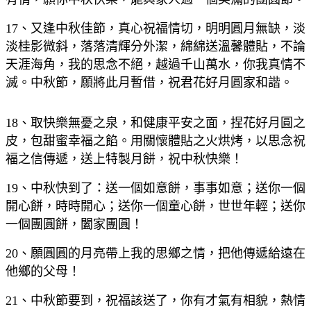
17、又逢中秋佳節，真心祝福情切，明明圓月無缺，淡
淡桂影微斜，落落清輝分外潔，綿綿送溫馨體貼，不論
天涯海角，我的思念不絕，越過千山萬水，你我真情不
滅。中秋節，願將此月暫借，祝君花好月圓家和諧。
18、取快樂無憂之泉，和健康平安之面，捏花好月圓之
皮，包甜蜜幸福之餡。用關懷體貼之火烘烤，以思念祝
福之信傳遞，送上特製月餅，祝中秋快樂！
19、中秋快到了：送一個如意餅，事事如意；送你一個
開心餅，時時開心；送你一個童心餅，世世年輕；送你
一個團圓餅，闔家團圓！
20、願圓圓的月亮帶上我的思鄉之情，把他傳遞給遠在
他鄉的父母！
21、中秋節要到，祝福該送了，你有才氣有相貌，熱情