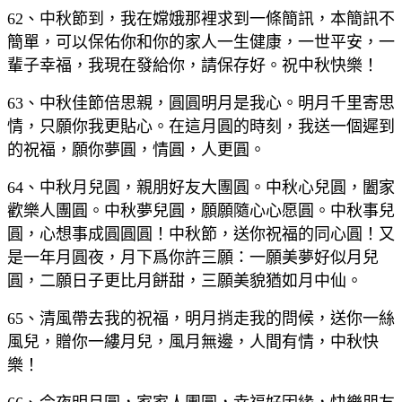
62、中秋節到，我在嫦娥那裡求到一條簡訊，本簡訊不
簡單，可以保佑你和你的家人一生健康，一世平安，一
輩子幸福，我現在發給你，請保存好。祝中秋快樂！
63、中秋佳節倍思親，圓圓明月是我心。明月千里寄思
情，只願你我更貼心。在這月圓的時刻，我送一個遲到
的祝福，願你夢圓，情圓，人更圓。
64、中秋月兒圓，親朋好友大團圓。中秋心兒圓，闔家
歡樂人團圓。中秋夢兒圓，願願隨心心愿圓。中秋事兒
圓，心想事成圓圓圓！中秋節，送你祝福的同心圓！又
是一年月圓夜，月下爲你許三願：一願美夢好似月兒
圓，二願日子更比月餅甜，三願美貌猶如月中仙。
65、清風帶去我的祝福，明月捎走我的問候，送你一絲
風兒，贈你一縷月兒，風月無邊，人間有情，中秋快
樂！