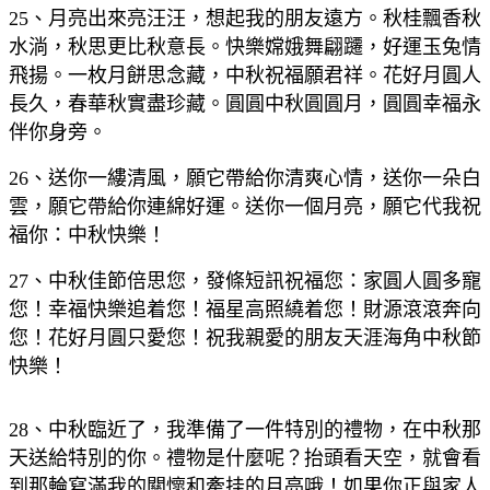
25、月亮出來亮汪汪，想起我的朋友遠方。秋桂飄香秋
水淌，秋思更比秋意長。快樂嫦娥舞翩躚，好運玉兔情
飛揚。一枚月餅思念藏，中秋祝福願君祥。花好月圓人
長久，春華秋實盡珍藏。圓圓中秋圓圓月，圓圓幸福永
伴你身旁。
26、送你一縷清風，願它帶給你清爽心情，送你一朵白
雲，願它帶給你連綿好運。送你一個月亮，願它代我祝
福你：中秋快樂！
27、中秋佳節倍思您，發條短訊祝福您：家圓人圓多寵
您！幸福快樂追着您！福星高照繞着您！財源滾滾奔向
您！花好月圓只愛您！祝我親愛的朋友天涯海角中秋節
快樂！
28、中秋臨近了，我準備了一件特別的禮物，在中秋那
天送給特別的你。禮物是什麼呢？抬頭看天空，就會看
到那輪寫滿我的關懷和牽挂的月亮哦！如果你正與家人