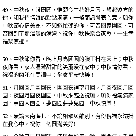
49、中秋夜，盼團圓，惟願今生花好月圓。想起遠方的
你，和我們情誼的點點滴滴，一條簡訊聊表心意，願你
中秋節心情美麗。不知道忙碌的你，可否回家團圓，可
否回到了那溫暖的港灣。祝你中秋快樂合家歡，一生幸
福樂無邊。
50、中秋節你看，晚上月亮圓圓的臉正掛在天上；中秋
夜你看，家人溫馨甜甜的笑瀰漫在家中；中秋情你看，
祝福的簡訊在閱讀中：全家平安快樂！
51、月圓圓月團圓夜，團圓夜裡望月圓，月圓夜圓月圓
圓，夜圓月圓夜團圓，中秋來臨送祝願，願你福氣滿家
園，事圓人團圓，夢圓圓夢夢兒圓！中秋快樂！
52、無論天南海北，不論相聚與離別，有份祝福永遠掛
在我心中，祝你一切圓滿美好!