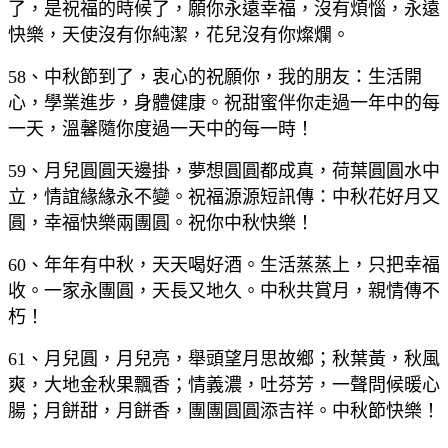
了，是祝福的時候了，願你永遠幸福，沒有煩惱，永遠
快樂，天使沒有你純潔，花兒沒有你燦爛。
58、中秋節到了，衷心的祝願你，我的朋友：生活開
心，學業進步，身體健康。祝甜蜜伴你走過一年中的每
一天，溫馨隨你度過一天中的每一時！
59、月兒圓圓天邊掛，夢想圓圓都成真，荷葉圓圓水中
立，情誼緣緣永不變。祝福源源短訊傳：中秋花好月又
圓，幸福快樂兩團圓。祝你中秋快樂！
60、年年有中秋，天天喝好酒。生活蒸蒸上，只把幸福
收。一家永團圓，天長又地久。中秋共賞月，親情傳不
朽！
61、月兒圓，月兒亮，舉頭望月思故鄉；秋葉黃，秋風
爽，大地金秋果飄香；情義濃，吐芬芳，一聲問候暖心
腸；月餅甜，月餅香，團團圓圓添吉祥。中秋節快樂！