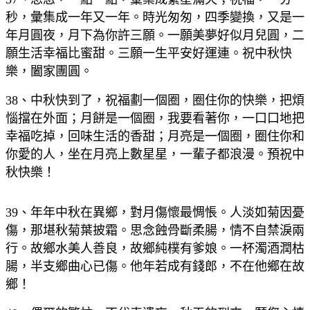
秒，彙集成一年又一年。時光匆匆，四季變換，又是一
年月圓夜，月下為你許三願。一願美夢好似月兒圓，二
願生活幸福比蜜甜。三願一生平安好運連。祝中秋快
樂，闔家團圓。
38、中秋快到了，祝福劃一個圈，圈住你的快樂，把煩
惱擋在外面；月餅是一個圈，我要看著你，一口口地把
幸福吃掉，回味生活的香甜；月亮是一個圈，圈住你和
你愛的人，坐在月亮上數星星，一輩子都浪漫。預祝中
秋快樂！
39、年年中秋在異鄉，對月傷懷最惆悵。人淡如菊因憂
傷，那堪秋菊葉披霜。思念蝕骨斷柔腸，情不自禁淚兩
行。故鄉水美人善良，故鄉純樸有爹娘。一杯濁酒潤枯
腸，半支鄉曲心已傷。他年若成有錢郎，不在他鄉在故
鄉！