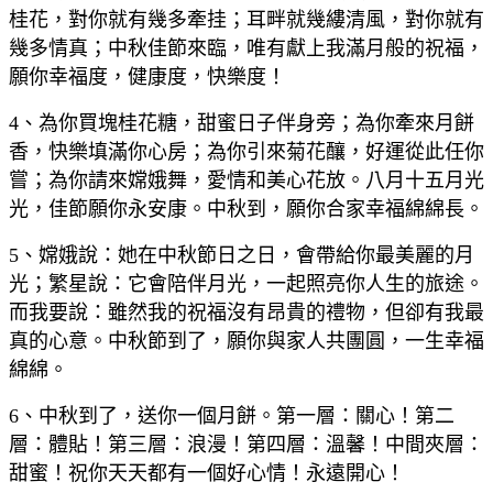
桂花，對你就有幾多牽挂；耳畔就幾縷清風，對你就有
幾多情真；中秋佳節來臨，唯有獻上我滿月般的祝福，
願你幸福度，健康度，快樂度！
4、為你買塊桂花糖，甜蜜日子伴身旁；為你牽來月餅
香，快樂填滿你心房；為你引來菊花釀，好運從此任你
嘗；為你請來嫦娥舞，愛情和美心花放。八月十五月光
光，佳節願你永安康。中秋到，願你合家幸福綿綿長。
5、嫦娥說：她在中秋節日之日，會帶給你最美麗的月
光；繁星說：它會陪伴月光，一起照亮你人生的旅途。
而我要說：雖然我的祝福沒有昂貴的禮物，但卻有我最
真的心意。中秋節到了，願你與家人共團圓，一生幸福
綿綿。
6、中秋到了，送你一個月餅。第一層：關心！第二
層：體貼！第三層：浪漫！第四層：溫馨！中間夾層：
甜蜜！祝你天天都有一個好心情！永遠開心！