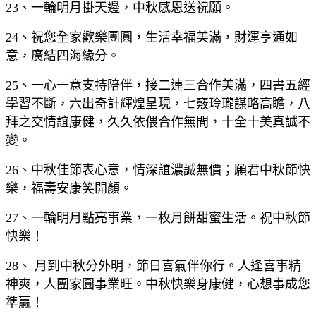
23、一輪明月掛天邊，中秋感恩送祝願。
24、祝您全家歡樂團圓，生活幸福美滿，財運亨通如
意，廣結四海緣分。
25、一心一意支持陪伴，接二連三合作美滿，四書五經
學習不斷，六出奇計輝煌呈現，七竅玲瓏謀略高瞻，八
拜之交情誼康健，久久依偎合作無間，十全十美真誠不
變。
26、中秋佳節表心意，情深誼濃誠無價；願君中秋節快
樂，福壽安康笑開顏。
27、一輪明月點亮事業，一枚月餅甜蜜生活。祝中秋節
快樂！
28、 月到中秋分外明，節日喜氣伴你行。人逢喜事精
神爽，人團家圓事業旺。中秋快樂身康健，心想事成您
準贏！